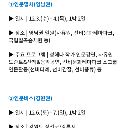
①인문열차(영남권)
▶ 일시 | 12.3.(수) - 4.(목), 1박 2일
▶
장소 | 영남권 일원(사유원, 선비문화테마파크,
국립칠곡숲체원 등)
▶
주요 프로그램 | 성해나 작가 인문강연, 사유원
도슨트&산책&음악공연, 선비문화테마파크 소그룹
인문활동(선비다례, 선비간찰, 선비풍류) 등
②인문버스(강원권)
▶
일시 | 12.6.(토) - 7.(일), 1박 2일
▶
장소 | 강원도 정선군/강릉시