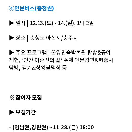
④인문버스(충청권)
▶
일시 | 12.13.(토) - 14.(일), 1박 2일
▶
장소 | 충청도 아산시/충주시
▶
주요 프로그램 | 온양민속박물관 탐방&공예
체험, ’인간 이순신의 삶‘ 주제 인문강연&현충사
탐방, 걷기&싱잉볼명상 등
※ 참여자 모집
▶
모집기간
- (영남권,강원권) ~11.28.(금) 18:00